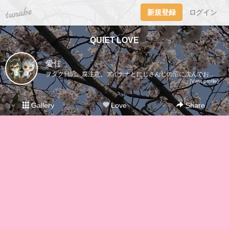
tuna.be
新規登録
ログイン
QUIET LOVE
愛佳
ヲタク日記。腐注意。アイナナとにじさんじの沼に沈んでおります。タイの俳優Bounくんファンのブロッコリー。BounPrem&UWMA・BUをこよなく愛してます。中国ドラマ「陳情令」「山河令」も好き。最推しキャラはアイドリッシュセブンの二階堂大和&八乙女楽。（トウマも好き）グラブルはランちゃん&パー様推し。【LOVE:アイナナ/グラブル/とうらぶ/文アル/K/Free!/うたプリ/Bプロ/薄桜鬼/黒バス/00/凪あす/ユーリ!!!】 2024.9/29ににじさんじを布教され、現在Noctyx＆VΔLZ推し。（ENの方が思い入れ強いかも。）2025年７月にZerpentsになり、その後BY THE BEAT箱推しに。にじさんじ（ENも含め）は上記の推し以外の配信もいろいろ見るようになりました。審神者であり司書でありマネージャーであり騎空士のオタク主腐。
[View profile]
Gallery
Love
Share