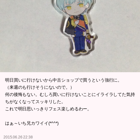
明日買いに行けないから中古ショップで買うという強行に。
（来週のも行けそうにないので。）
何の後悔もない。むしろ買いに行けないことにイライラしてた気持
ちがなくなってスッキリした。
これで明日思いっきりフェス楽しめるわー。
はぁ～いち兄カワイイ(*^^*)
2015.06.26 22:38