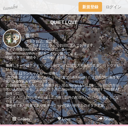
tuna.be
新規登録
ログイン
QUIET LOVE
愛佳
ヲタク日記。腐注意。
アイナナとにじさんじの沼に沈んでおります。
タイの俳優Bounくんファンのブロッコリー。
BounPrem&UWMA・BUをこよなく愛してます。
中国ドラマ「陳情令」「山河令」も好き。
最推しキャラはアイドリッシュセブンの二階堂大和&八乙女楽。（トウマも
好き）
グラブルはランちゃん&パー様推し。
【LOVE:アイナナ/グラブル/とうらぶ/文アル/K/Free!/うたプリ/Bプロ/薄桜鬼/
黒バス/00/凪あす/ユーリ!!!】
2024.9/29ににじさんじを布教され、現在Noctyx＆VΔLZ推し。（ENの方が
思い入れ強いかも。）2025年７月にZerpentsになり、その後BY THE BEAT
箱推しに。
にじさんじ（ENも含め）は上記の推し以外の配信もいろいろ見るようにな
りました。
審神者であり司書でありマネージャーであり騎空士のオタク主腐。
Gallery
Love
Share