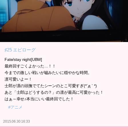
♯25 エピローグ
Fate/stay night[UBW]
最終回すごくよかった…！！
今までの激しい戦いが嘘みたいに穏やかな時間。
凛可愛いよー！
士郎が凛の頭撫でてたシーンのとこ可愛すぎ(*´д｀*)
あと「士郎はどうするの？」の凛が最高に可愛かった！
はぁ～幸せ♪本当にいい最終回でした！
#アニメ
2015.06.30 16:33