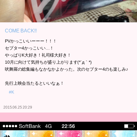
COME BACK!!
PVかっこいいーーー！！！
セプター4かっこいい…！
やっぱりK大好き！礼司様大好き！
10月に向けて気持ちが盛り上がります(*´д｀*)
吠舞羅の総集編もなかなかよかった。次のセプター4のも楽しみ♪
先行上映会当たるといいなぁ！
#K
2015.06.25 20:29