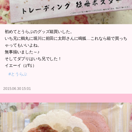
初めてとうらぶのグッズ箱買いした。
いち兄に鶴丸に堀川に前田に太郎さんに鳴狐…これなら箱で買っち
ゃってもいいよね。
無事揃いました～♪
そしてダブりはいち兄でした！
イエーイ（≧∇≦）
#とうらぶ
2015.06.30 15:01