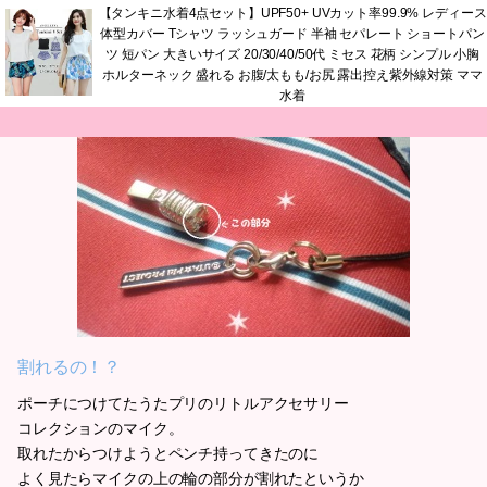
【タンキニ水着4点セット】UPF50+ UVカット率99.9% レディース
体型カバー Tシャツ ラッシュガード 半袖 セパレート ショートパン
ツ 短パン 大きいサイズ 20/30/40/50代 ミセス 花柄 シンプル 小胸
ホルターネック 盛れる お腹/太もも/お尻 露出控え紫外線対策 ママ
水着
割れるの！？
ポーチにつけてたうたプリのリトルアクセサリー
コレクションのマイク。
取れたからつけようとペンチ持ってきたのに
よく見たらマイクの上の輪の部分が割れたというか