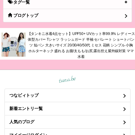
タグ一覧
ブログトップ
【タンキニ水着4点セット】UPF50+ UVカット率99.9% レディース
体型カバー Tシャツ ラッシュガード 半袖 セパレート ショートパン
ツ 短パン 大きいサイズ 20/30/40/50代 ミセス 花柄 シンプル 小胸
ホルターネック 盛れる お腹/太もも/お尻 露出控え紫外線対策 ママ
水着
tuna.be
つなビィトップ
新着エントリ一覧
人気のブログ