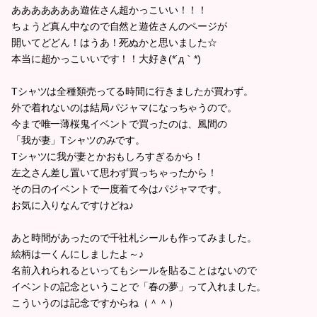
あああああああ遊佐さん超かっこいい！！！
ちょうど真ん中なので自然と遊佐さんのページが
開いてどどん！はうあ！死ぬかと思いました☆
本当に超かっこいいです！！大好き(*´д｀*)
Tシャツは全種類売ってる時間に行きましたが買わず。
外で着れないのは結局パジャマになっちゃうので。
今まで唯一薄桜鬼イベントで買ったのは、風間の
「我が妻」Tシャツのみです。
Tシャツに我が妻とかおもしろすぎるから！
左之さん差し置いて思わず買っちゃったから！
その日のイベントで一度着て今はパジャマです。
お気に入りなんですけどね♪
あと時間があったので千社札シールも作ってみました。
絵柄は一くんにしましたよ～♪
名前入れられるといってもシールを貼ることはないので
イベントの記念ということで「春の夢」って入れました。
こういうのは記念ですからね（＾＾）