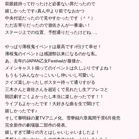
双眼鏡持って行ったけど必要ない席だったので
嬉しかったです♪真ん中より前でなおかつ
中央付近だったので見やすかったです（＾＾）
ただ左寄りだったので遊佐さんが一番遠い！
ステージ上での位置、予想通りだったけどね…。
やっぱり薄桜鬼イベントは最高です♪行けて幸せ！
薄桜鬼のイベントは感謝祭以来になるのかな私。
あ、去年のJAPAN乙女Festivalが最後か。
メインキャスト揃ってのイベントは久しぶりですよね！
もうもうみんなかっこいいし仲いいし可愛いし
クイズ楽しかったしポスター持って通りすがる
三木さんと遊佐さんを超近くで見れたし生アフレコと
朗読劇すごくよかったし本当に楽しかったです！！
ライブもよかったです！大好きな曲を生で聞けて
嬉しかったです♪
そして黎明録の夏TVアニメ化、雪華録六章風間千景6月発売
完全新作の劇場版二部作の発表。
嬉しすぎて隣りの方とはしゃいじゃいましたよ！