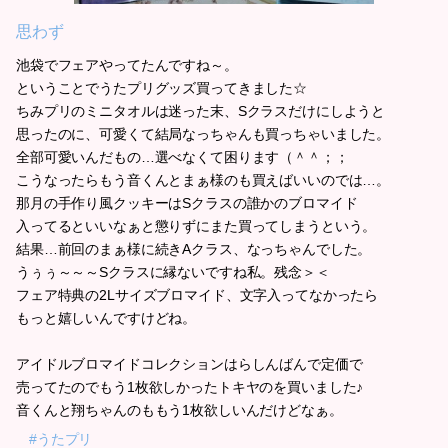
思わず
池袋でフェアやってたんですね～。
ということでうたプリグッズ買ってきました☆
ちみプリのミニタオルは迷った末、Sクラスだけにしようと
思ったのに、可愛くて結局なっちゃんも買っちゃいました。
全部可愛いんだもの…選べなくて困ります（＾＾；；
こうなったらもう音くんとまぁ様のも買えばいいのでは…。
那月の手作り風クッキーはSクラスの誰かのブロマイド
入ってるといいなぁと懲りずにまた買ってしまうという。
結果…前回のまぁ様に続きAクラス、なっちゃんでした。
うぅぅ～～～Sクラスに縁ないですね私。残念＞＜
フェア特典の2Lサイズブロマイド、文字入ってなかったら
もっと嬉しいんですけどね。
アイドルブロマイドコレクションはらしんばんで定価で
売ってたのでもう1枚欲しかったトキヤのを買いました♪
音くんと翔ちゃんのももう1枚欲しいんだけどなぁ。
#うたプリ