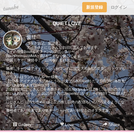
tuna.be
新規登録
ログイン
QUIET LOVE
愛佳
ヲタク日記。腐注意。
アイナナとにじさんじの沼に沈んでおります。
タイの俳優Bounくんファンのブロッコリー。
BounPrem&UWMA・BUをこよなく愛してます。
中国ドラマ「陳情令」「山河令」も好き。
最推しキャラはアイドリッシュセブンの二階堂大和&八乙女楽。（トウマも
好き）
グラブルはランちゃん&パー様推し。
【LOVE:アイナナ/グラブル/とうらぶ/文アル/K/Free!/うたプリ/Bプロ/薄桜鬼/
黒バス/00/凪あす/ユーリ!!!】
2024.9/29ににじさんじを布教され、現在Noctyx＆VΔLZ推し。（ENの方が
思い入れ強いかも。）2025年７月にZerpentsになり、その後BY THE BEAT
箱推しに。
にじさんじ（ENも含め）は上記の推し以外の配信もいろいろ見るようにな
りました。
審神者であり司書でありマネージャーであり騎空士のオタク主腐。
Gallery
Love
Share