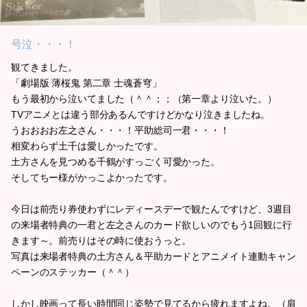
号泣・・・！
観てきました。
「劇場版 薄桜鬼 第二章 士魂蒼穹」
もう最初から泣いてました（＾＾；；（第一章より泣いた。）
TVアニメとは違う部分あるんですけどかなり泣きましたね。
うおおおお左之さん・・・！平助総司一君・・・！
相変わらず土千は愛しかったです。
土方さんを見つめる千鶴がすっごく可愛かった。
そしてちー様がかっこよかったです。
今日は前売り券使わずにレディースデーで観たんですけど、3週目
の来場者特典の一君と左之さんのカード欲しいのでもう1回観に行
きます～。前売りはその時に使おうっと。
写真は来場者特典の土方さん＆平助カードとアニメイト連動キャン
ペーンのステッカー（＾＾）
しかし映画って長い時間同じ姿勢で見てるから疲れますよね。（肩