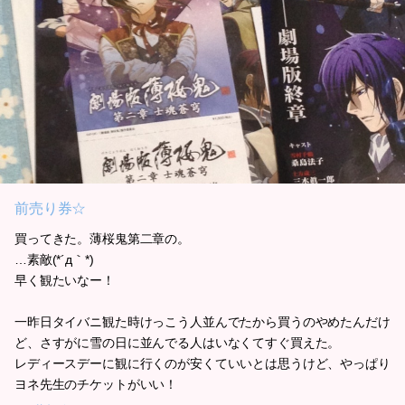
前売り券☆
買ってきた。薄桜鬼第二章の。
…素敵(*´д｀*)
早く観たいなー！
一昨日タイバニ観た時けっこう人並んでたから買うのやめたんだけ
ど、さすがに雪の日に並んでる人はいなくてすぐ買えた。
レディースデーに観に行くのが安くていいとは思うけど、やっぱり
ヨネ先生のチケットがいい！