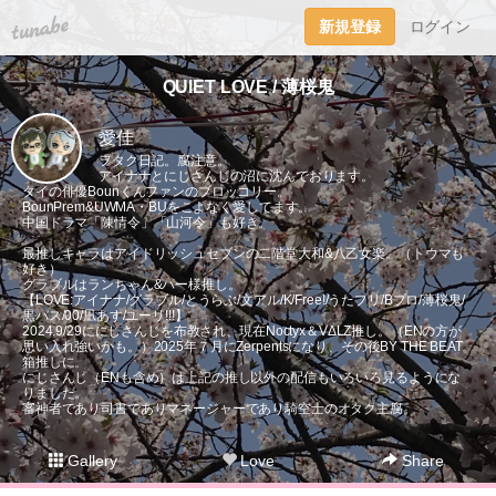
tuna.be
新規登録
ログイン
QUIET LOVE / 薄桜鬼
愛佳
ヲタク日記。腐注意。
アイナナとにじさんじの沼に沈んでおります。
タイの俳優Bounくんファンのブロッコリー。
BounPrem&UWMA・BUをこよなく愛してます。
中国ドラマ「陳情令」「山河令」も好き。
最推しキャラはアイドリッシュセブンの二階堂大和&八乙女楽。（トウマも
好き）
グラブルはランちゃん&パー様推し。
【LOVE:アイナナ/グラブル/とうらぶ/文アル/K/Free!/うたプリ/Bプロ/薄桜鬼/
黒バス/00/凪あす/ユーリ!!!】
2024.9/29ににじさんじを布教され、現在Noctyx＆VΔLZ推し。（ENの方が
思い入れ強いかも。）2025年７月にZerpentsになり、その後BY THE BEAT
箱推しに。
にじさんじ（ENも含め）は上記の推し以外の配信もいろいろ見るようにな
りました。
審神者であり司書でありマネージャーであり騎空士のオタク主腐。
Gallery
Love
Share