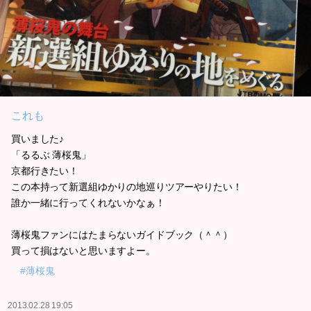
これも
買いました♪
「るるぶ 薄桜鬼」
京都行きたい！
この本持って新選組ゆかりの地巡りツアーやりたい！
誰か一緒に行ってくれないかなぁ！
薄桜鬼ファンにはたまらないガイドブック（＾＾）
買って損はないと思いますよー。
#薄桜鬼
2013.02.28 19:05