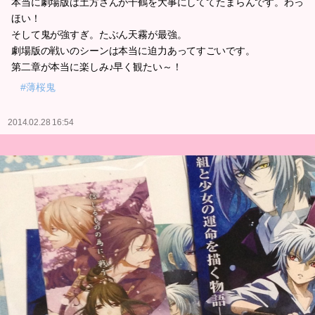
本当に劇場版は土方さんが千鶴を大事にしててたまらんです。わっ
ほい！
そして鬼が強すぎ。たぶん天霧が最強。
劇場版の戦いのシーンは本当に迫力あってすごいです。
第二章が本当に楽しみ♪早く観たい～！
#薄桜鬼
2014.02.28 16:54