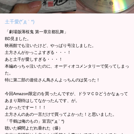
土千愛(*´д｀*)
「劇場版薄桜鬼 第一章京都乱舞」
BD見ました。
映画館でも泣いたけど、やっぱり号泣しました。
土方さんがかっこよすぎる・・・！
あと土千が愛しすぎる・・・！
本編めっちゃ泣いたのに、オーディオコメンタリーで笑ってしまっ
た。
特に第二部の遊佐さん鳥さんよっちんのは笑った！
今回Amazon限定のを買ったんですが、ドラマＣＤどうかなぁって
あまり期待はしてなかったんです、が。
よかったですー！！！
土方さんのあの一言だけで買ってよかった！と思いました。
「千鶴は俺のもの」宣言(*´д｀*)
聴いた瞬間よだれ垂れた（爆）