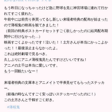
もう昨日になっちゃったけど急に野球を見に神宮球場に連れて行か
れてすごく疲れた。
午前中には前売り券買ってるし新しい来場者特典の配布が始まった
ので薄桜鬼の映画を観てきました！
（前回の特典ポストカードセットすごく欲しかったのに結局配布期
間中に行けなかった…）
映画すごくよかったです！泣いた！！土方さんが本当にかっこよか
った！！最後涙止まらなかったよ。
これは絶対劇場で見るべき。
久しぶりにアニメ薄桜鬼見たんですけどいいですね！
アニメの土千は本当に愛しいです。
もう一回観たいなー！
来場者特典の文庫本とアニメイトで半券見せてもらったステッカ
ー。
（銀魂の時なんてすごく安っぽいステッカーだったのに！）
この土方さんと千鶴すごく好き。
#薄桜鬼