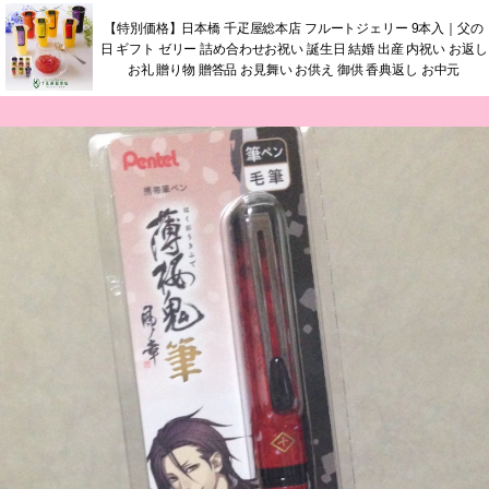
【特別価格】日本橋 千疋屋総本店 フルートジェリー 9本入｜父の
日 ギフト ゼリー 詰め合わせお祝い 誕生日 結婚 出産 内祝い お返し
お礼 贈り物 贈答品 お見舞い お供え 御供 香典返し お中元