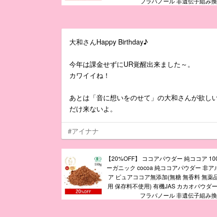
フラバノール 非遺伝子組み
大和さんHappy Birthday♪
今年は課金せずにUR覚醒出来ました～。
カワイイね！
あとは「音に想いをのせて」の大和さんが欲し
だけ来ないよ。
#アイナナ
【20%OFF】 ココアパウダー 純ココア 10
ーガニック cocoa 純ココアパウダー 非
ア ピュアココア無添加(無糖 無香料 無薬
用 保存料不使用) 有機JAS カカオパウダ
フラバノール 非遺伝子組み