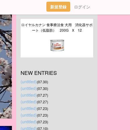
新規登録
ログイン
ロイヤルカナン 食事療法食 犬用　消化器サポ
ート（低脂肪）　200G　X　12
NEW ENTRIES
(untitled)
(07.30)
、
(untitled)
(07.30)
(untitled)
(07.27)
(untitled)
(07.27)
(untitled)
(07.23)
re
(untitled)
(07.23)
(untitled)
(07.23)
(untitled)
(07.10)