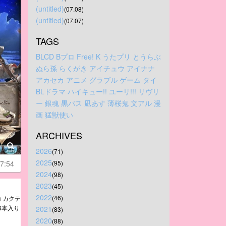
(untitled)
(07.08)
(untitled)
(07.07)
TAGS
BLCD
Bプロ
Free!
K
うたプリ
とうらぶ
ぬら孫
らくがき
アイチュウ
アイナナ
アカセカ
アニメ
グラブル
ゲーム
タイ
BLドラマ
ハイキュー!!
ユーリ!!!
リヴリ
ー
銀魂
黒バス
凪あす
薄桜鬼
文アル
漫
画
猛獣使い
ARCHIVES
2026
(71)
2025
7:54
(95)
2024
(98)
2023
(45)
2022
(46)
 カクテ
6本入り
2021
(83)
2020
(88)