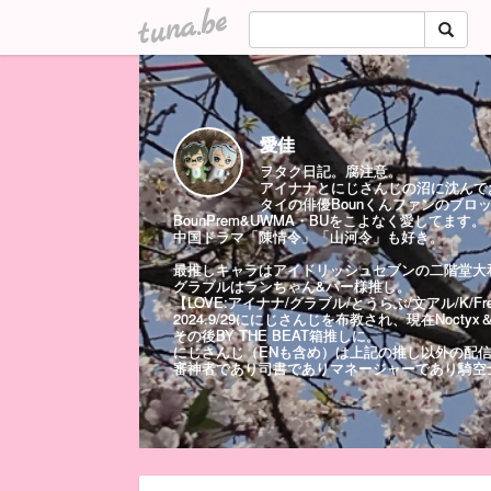
tuna.be
愛佳
ヲタク日記。腐注意。
アイナナとにじさんじの沼に沈んで
タイの俳優Bounくんファンのブロ
BounPrem&UWMA・BUをこよなく愛してます。
中国ドラマ「陳情令」「山河令」も好き。
最推しキャラはアイドリッシュセブンの二階堂大
グラブルはランちゃん&パー様推し。
【LOVE:アイナナ/グラブル/とうらぶ/文アル/K/Fre
2024.9/29ににじさんじを布教され、現在Nocty
その後BY THE BEAT箱推しに。
にじさんじ（ENも含め）は上記の推し以外の配
審神者であり司書でありマネージャーであり騎空