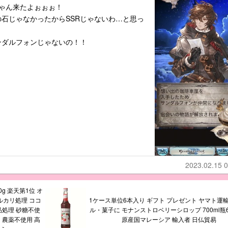
ゃん来たよぉぉぉ！
石じゃなかったからSSRじゃないわ…と思っ
ンダルフォンじゃないの！！
2023.02.15 0
0g 楽天第1位 オ
アルカリ処理 ココ
1ケース単位6本入り ギフト プレゼント ヤマト運輸
品処理 砂糖不使
ル・菓子に モナンストロベリーシロップ 700ml瓶
ー 農薬不使用 高
原産国マレーシア 輸入者 日仏貿易