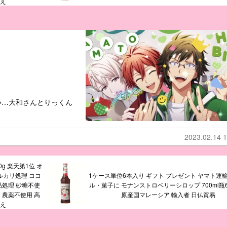
換え
い…大和さんとりっくん
2023.02.14 1
0g 楽天第1位 オ
アルカリ処理 ココ
1ケース単位6本入り ギフト プレゼント ヤマト運輸
品処理 砂糖不使
ル・菓子に モナンストロベリーシロップ 700ml瓶
ー 農薬不使用 高
原産国マレーシア 輸入者 日仏貿易
換え