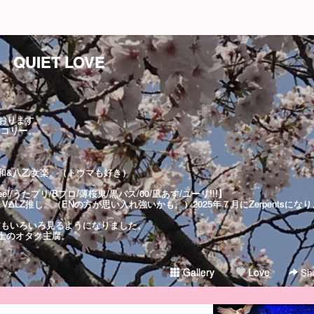
QUIET LOVE
おります。
ッコリー。
和&八乙女楽。（トウマも好き）
e!/うたプリ/Bプロ/薄桜鬼/黒バス/00/凪あす/ユーリ!!!】
x＆VΔLZ推し。（ENの方が思い入れ強いかも。）2025年７月にZerpentsになり
信もいろいろ見るようになりました。
士のオタク主腐。
Gallery
Love
Sha