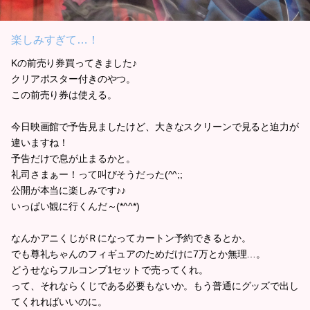
楽しみすぎて…！
Kの前売り券買ってきました♪
クリアポスター付きのやつ。
この前売り券は使える。
今日映画館で予告見ましたけど、大きなスクリーンで見ると迫力が
違いますね！
予告だけで息が止まるかと。
礼司さまぁー！って叫びそうだった(^^;;
公開が本当に楽しみです♪♪
いっぱい観に行くんだ～(*^^*)
なんかアニくじがＲになってカートン予約できるとか。
でも尊礼ちゃんのフィギュアのためだけに7万とか無理…。
どうせならフルコンプ1セットで売ってくれ。
って、それならくじである必要もないか。もう普通にグッズで出し
てくれればいいのに。