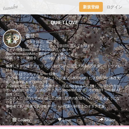
tuna.be
新規登録
ログイン
QUIET LOVE
愛佳
ヲタク日記。腐注意。
アイナナとにじさんじの沼に沈んでおります。
タイの俳優Bounくんファンのブロッコリー。
BounPrem&UWMA・BUをこよなく愛してます。
中国ドラマ「陳情令」「山河令」も好き。
最推しキャラはアイドリッシュセブンの二階堂大和&八乙女楽。（トウマも
好き）
グラブルはランちゃん&パー様推し。
【LOVE:アイナナ/グラブル/とうらぶ/文アル/K/Free!/うたプリ/Bプロ/薄桜鬼/
黒バス/00/凪あす/ユーリ!!!】
2024.9/29ににじさんじを布教され、現在Noctyx＆VΔLZ推し。（ENの方が
思い入れ強いかも。）2025年７月にZerpentsになり、その後BY THE BEAT
箱推しに。
にじさんじ（ENも含め）は上記の推し以外の配信もいろいろ見るようにな
りました。
審神者であり司書でありマネージャーであり騎空士のオタク主腐。
Gallery
Love
Share