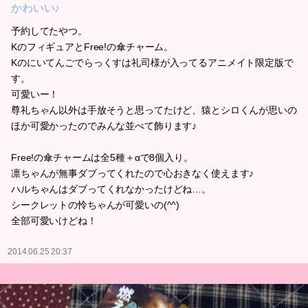
かわいい♪
予約してたやつ。
KのフィギュアとFree!の傘チャーム。
Kのにいてんごでらっくすは礼司様が入ってるアニメイト限定版で
す。
可愛いー！
尊礼ちゃん以外は手放そうと思ってたけど、猿とシロくんが思いの
ほか可愛かったのでみんな並べて飾ります♪
Free!の傘チャームは全5種＋αで8個入り。
凛ちゃんが無事ダブってくれたので心おきなく使えます♪
ハルちゃんはダブってくれなかったけどね…。
シークレットの怜ちゃんが可愛いの(^^)
全部可愛いけどね！
2014.06.25 20:37