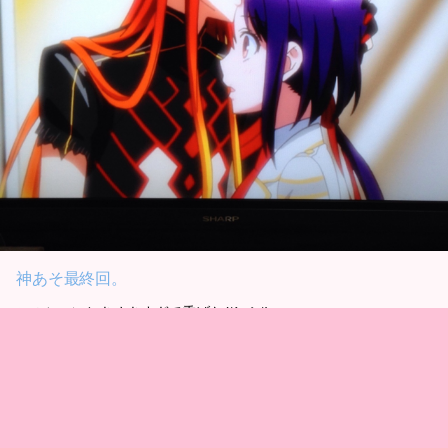
神あそ最終回。
このシーンときめきすぎて禿げた(*´д｀*)
超嘘つきなロキ大好き～♪
あーもう細谷さん…ヤバイ！
なんかちょっとゲームやりたくなっちゃった。
ロキと月人とディオニュソスさんが好きだったなー。