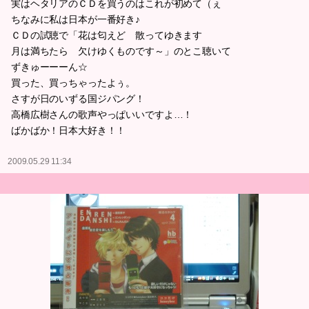
実はヘタリアのＣＤを買うのはこれが初めて（ぇ
ちなみに私は日本が一番好き♪
ＣＤの試聴で「花は匂えど 散ってゆきます
月は満ちたら 欠けゆくものです～」のとこ聴いて
ずきゅーーーん☆
買った、買っちゃったよぅ。
さすが日のいずる国ジパング！
高橋広樹さんの歌声やっぱいいですよ…！
ばかばか！日本大好き！！
2009.05.29 11:34