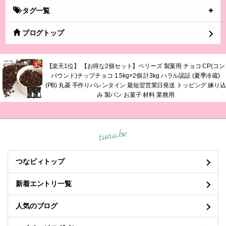
タグ一覧
ブログトップ
【楽天1位】 【お得な2個セット】ベリーズ 製菓用 チョコ CP(コン
パウンド)チップチョコ 1.5kg×2個 計3kg ハラル認証 (夏季冷蔵)
(PB) 丸菱 手作りバレンタイン 最短翌営業日発送 トッピング 練り込
み 製パン お菓子 材料 業務用
tuna.be
つなビィトップ
新着エントリ一覧
人気のブログ