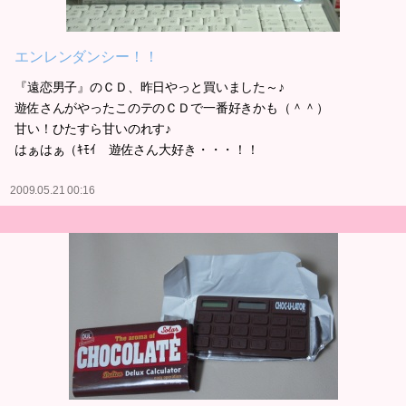
エンレンダンシー！！
『遠恋男子』のＣＤ、昨日やっと買いました～♪
遊佐さんがやったこのテのＣＤで一番好きかも（＾＾）
甘い！ひたすら甘いのれす♪
はぁはぁ（ｷﾓｲ 遊佐さん大好き・・・！！
2009.05.21 00:16