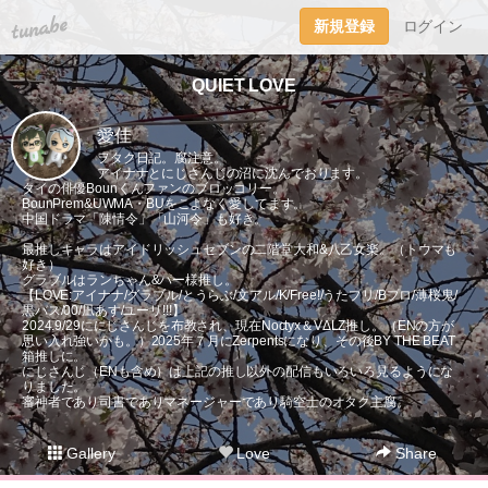
tuna.be
新規登録
ログイン
QUIET LOVE
愛佳
ヲタク日記。腐注意。
アイナナとにじさんじの沼に沈んでおります。
タイの俳優Bounくんファンのブロッコリー。
BounPrem&UWMA・BUをこよなく愛してます。
中国ドラマ「陳情令」「山河令」も好き。
最推しキャラはアイドリッシュセブンの二階堂大和&八乙女楽。（トウマも
好き）
グラブルはランちゃん&パー様推し。
【LOVE:アイナナ/グラブル/とうらぶ/文アル/K/Free!/うたプリ/Bプロ/薄桜鬼/
黒バス/00/凪あす/ユーリ!!!】
2024.9/29ににじさんじを布教され、現在Noctyx＆VΔLZ推し。（ENの方が
思い入れ強いかも。）2025年７月にZerpentsになり、その後BY THE BEAT
箱推しに。
にじさんじ（ENも含め）は上記の推し以外の配信もいろいろ見るようにな
りました。
審神者であり司書でありマネージャーであり騎空士のオタク主腐。
Gallery
Love
Share