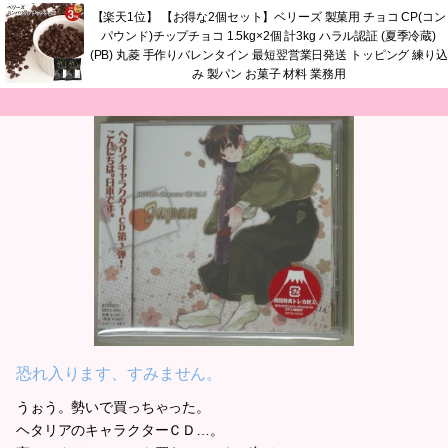
【楽天1位】 【お得な2個セット】ベリーズ 製菓用 チョコ CP(コン
パウンド)チップチョコ 1.5kg×2個 計3kg ハラル認証 (夏季冷蔵)
(PB) 丸菱 手作りバレンタイン 最短翌営業日発送 トッピング 練り込
み 製パン お菓子 材料 業務用
恐れ入ります、すみません。
うぉう。勢いで買っちゃった。
ヘタリアのキャラクターＣＤ…。