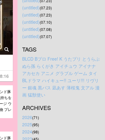
(untitled)
(07.23)
(untitled)
(07.23)
(untitled)
(07.23)
(untitled)
(07.10)
(untitled)
(07.08)
(untitled)
(07.07)
TAGS
BLCD
Bプロ
Free!
K
うたプリ
とうらぶ
ぬら孫
らくがき
アイチュウ
アイナナ
アカセカ
アニメ
グラブル
ゲーム
タイ
8:16
BLドラマ
ハイキュー!!
ユーリ!!!
リヴリ
ー
銀魂
黒バス
凪あす
薄桜鬼
文アル
漫
ランド豚
画
猛獣使い
気持ちを
ージ ウ
ARCHIVES
物 プレ
2026
(71)
2025
(95)
2024
(98)
ランド豚
2023
(45)