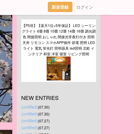
新規登録
ログイン
【P5倍】【楽天1位+5年保証】 LED シーリン
グライト 6畳 8畳 10畳 12畳 14畳 16畳 調光調
色 間接照明 おしゃれ 間接光常夜灯付き 照明
天井 リモコン スマホAPP操作 節電 照明 LED
ライト 電気 蛍光灯 照明器具 led照明 北欧 イ
ンテリア 和室 洋室 寝室 リビング照明
、
NEW ENTRIES
(untitled)
(07.30)
(untitled)
(07.30)
re
(untitled)
(07.27)
(untitled)
(07.27)