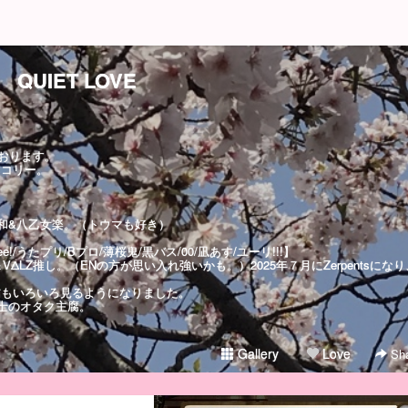
QUIET LOVE
おります。
ッコリー。
和&八乙女楽。（トウマも好き）
e!/うたプリ/Bプロ/薄桜鬼/黒バス/00/凪あす/ユーリ!!!】
x＆VΔLZ推し。（ENの方が思い入れ強いかも。）2025年７月にZerpentsになり
信もいろいろ見るようになりました。
士のオタク主腐。
Gallery
Love
Sha