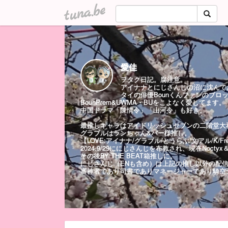
tuna.be
愛佳
ヲタク日記。腐注意。
アイナナとにじさんじの沼に沈んで
タイの俳優Bounくんファンのブロ
BounPrem&UWMA・BUをこよなく愛してます。
中国ドラマ「陳情令」「山河令」も好き。
最推しキャラはアイドリッシュセブンの二階堂大
グラブルはランちゃん&パー様推し。
【LOVE:アイナナ/グラブル/とうらぶ/文アル/K/Fre
2024.9/29ににじさんじを布教され、現在Nocty
その後BY THE BEAT箱推しに。
にじさんじ（ENも含め）は上記の推し以外の配
審神者であり司書でありマネージャーであり騎空