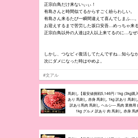
正宗白鳥だけ来ないぃぃ！
有島さんと時間似てるからすごく紛らわしい。
有島さん来るたび一瞬間違えて喜んでしまふ…
お迎えするまで苦労した坂口安吾…めっちゃ来
正宗白鳥以外の人達は2人以上来てるのに…なぜ
しかし、つなビィ復活してたんですね…知らなかった
次にダメになった時はやめよ。
#文アル
馬刺し【最安値挑戦5,146円 / 1kg (3kg
あり 馬刺し 赤身 馬刺し 1kg 訳あり 馬刺し 
訳あり馬肉 馬刺し ヘルシ― 馬肉 業務用 
1kg グルメ 訳あり 肉 馬刺し 赤身 馬