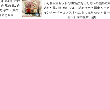
購入)】馬刺し わけ
いも豚五宝セット "お世話になった方への感謝の
肉 馬肉 1kg 肉
込めた夏の贈り物" グルメ 詰め合わせ 国産 ソーセ
肉 ギフト 馬肉
インナー ベーコン スネハム おつまみ セット 食べ
肉 訳あり肉
ゼント 暑中見舞い[gf]