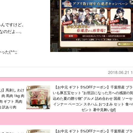
。
るんですけど。
なのだよ…。
(^^;;
2018.06.21 1
【お中元 ギフト 5%OFFクーポン】千葉県産 ブ
購入)】馬刺し わけ
いも豚五宝セット "お世話になった方への感謝の
肉 馬肉 1kg 肉
込めた夏の贈り物" グルメ 詰め合わせ 国産 ソーセ
肉 ギフト 馬肉
インナー ベーコン スネハム おつまみ セット 食べ
肉 訳あり肉
ゼント 暑中見舞い[gf]
【お中元 ギフト 5%OFFクーポン】千葉県産 ブ