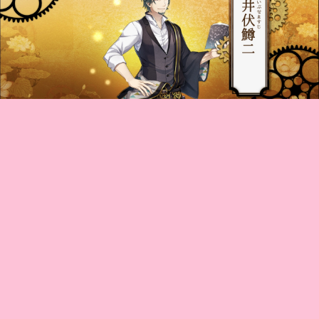
井伏先生。
太宰さんが連れて来てくれたー！！
お迎え出来てよかった！
渋い…嬉しい…(*´Д｀*)
【洋墨400/栞なし/助手:中島敦/潜書:太宰治】
#文アル
2018.03.16 22:01