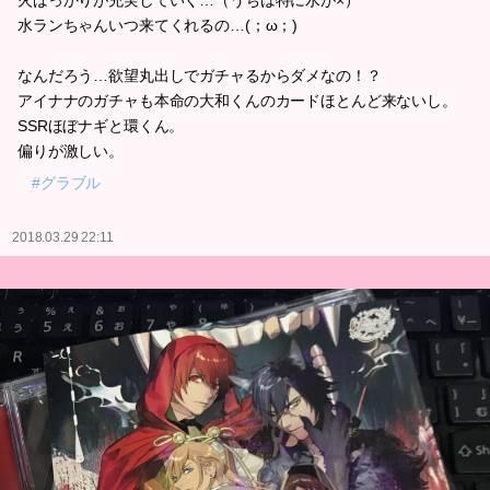
火ばっかりが充実していく…（うちは特に水が×）
水ランちゃんいつ来てくれるの…(；ω；)
なんだろう…欲望丸出しでガチャるからダメなの！？
アイナナのガチャも本命の大和くんのカードほとんど来ないし。
SSRほぼナギと環くん。
偏りが激しい。
#グラブル
2018.03.29 22:11