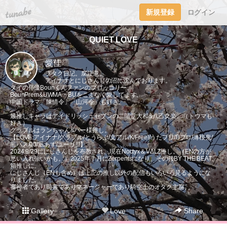
tuna.be
新規登録
ログイン
QUIET LOVE
愛佳
ヲタク日記。腐注意。
アイナナとにじさんじの沼に沈んでおります。
タイの俳優Bounくんファンのブロッコリー。
BounPrem&UWMA・BUをこよなく愛してます。
中国ドラマ「陳情令」「山河令」も好き。
最推しキャラはアイドリッシュセブンの二階堂大和&八乙女楽。（トウマも
好き）
グラブルはランちゃん&パー様推し。
【LOVE:アイナナ/グラブル/とうらぶ/文アル/K/Free!/うたプリ/Bプロ/薄桜鬼/
黒バス/00/凪あす/ユーリ!!!】
2024.9/29ににじさんじを布教され、現在Noctyx＆VΔLZ推し。（ENの方が
思い入れ強いかも。）2025年７月にZerpentsになり、その後BY THE BEAT
箱推しに。
にじさんじ（ENも含め）は上記の推し以外の配信もいろいろ見るようにな
りました。
審神者であり司書でありマネージャーであり騎空士のオタク主腐。
Gallery
Love
Share