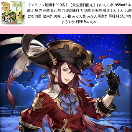
【マラソン期間中P10倍】【最強翌日配送】おいしい酢 955ml 6本
酢 お酢 料理酢 飲む酢 万能調味料 万能酢 果実酢 健康 おいしいお酢
飲むお酢 健康酢 美味しい酢 みかん酢 みかん果実酢 調味料 漬け物
まろやか 料理 酢のもの