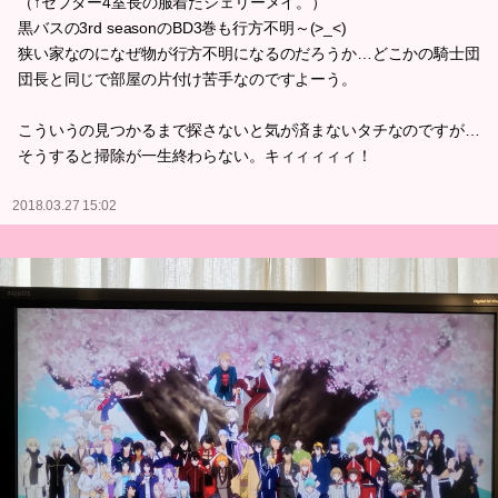
（↑セプター4室長の服着たシェリーメイ。）
黒バスの3rd seasonのBD3巻も行方不明～(>_<)
狭い家なのになぜ物が行方不明になるのだろうか…どこかの騎士団
団長と同じで部屋の片付け苦手なのですよーう。
こういうの見つかるまで探さないと気が済まないタチなのですが…
そうすると掃除が一生終わらない。キィィィィィ！
2018.03.27 15:02