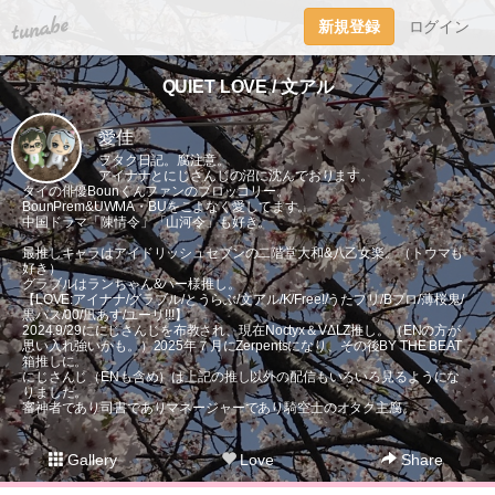
tuna.be
新規登録
ログイン
QUIET LOVE / 文アル
愛佳
ヲタク日記。腐注意。
アイナナとにじさんじの沼に沈んでおります。
タイの俳優Bounくんファンのブロッコリー。
BounPrem&UWMA・BUをこよなく愛してます。
中国ドラマ「陳情令」「山河令」も好き。
最推しキャラはアイドリッシュセブンの二階堂大和&八乙女楽。（トウマも
好き）
グラブルはランちゃん&パー様推し。
【LOVE:アイナナ/グラブル/とうらぶ/文アル/K/Free!/うたプリ/Bプロ/薄桜鬼/
黒バス/00/凪あす/ユーリ!!!】
2024.9/29ににじさんじを布教され、現在Noctyx＆VΔLZ推し。（ENの方が
思い入れ強いかも。）2025年７月にZerpentsになり、その後BY THE BEAT
箱推しに。
にじさんじ（ENも含め）は上記の推し以外の配信もいろいろ見るようにな
りました。
審神者であり司書でありマネージャーであり騎空士のオタク主腐。
Gallery
Love
Share