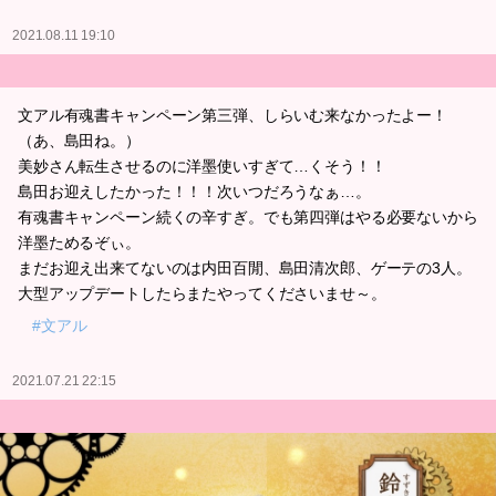
2021.08.11 19:10
文アル有魂書キャンペーン第三弾、しらいむ来なかったよー！
（あ、島田ね。）
美妙さん転生させるのに洋墨使いすぎて…くそう！！
島田お迎えしたかった！！！次いつだろうなぁ…。
有魂書キャンペーン続くの辛すぎ。でも第四弾はやる必要ないから
洋墨ためるぞぃ。
まだお迎え出来てないのは内田百閒、島田清次郎、ゲーテの3人。
大型アップデートしたらまたやってくださいませ～。
#文アル
2021.07.21 22:15