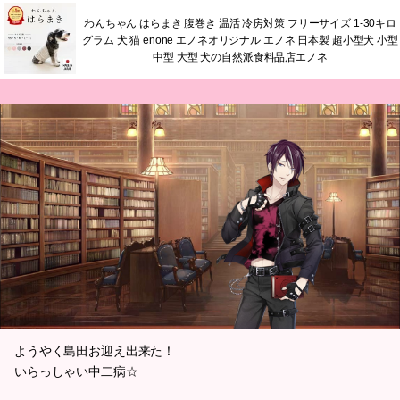
わんちゃん はらまき 腹巻き 温活 冷房対策 フリーサイズ 1-30キロ
グラム 犬 猫 enone エノネオリジナル エノネ 日本製 超小型犬 小型
中型 大型 犬の自然派食料品店エノネ
ようやく島田お迎え出来た！
いらっしゃい中二病☆