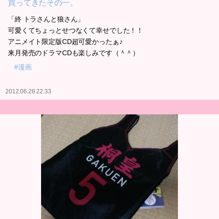
買ってきたその一。
「終 トラさんと狼さん」
可愛くてちょっとせつなくて幸せでした！！
アニメイト限定版CD超可愛かったぁ♪
来月発売のドラマCDも楽しみです（＾＾）
#漫画
2012.06.28 22:33