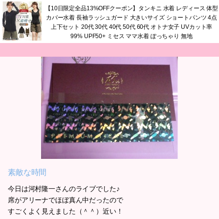
【10日限定全品13%OFFクーポン】タンキニ 水着 レディース 体型
カバー水着 長袖ラッシュガード 大きいサイズ ショートパンツ 4点
上下セット 20代 30代 40代 50代 60代 オトナ女子 UVカット率
99% UPF50+ ミセス ママ水着 ぽっちゃり 無地
素敵な時間
今日は河村隆一さんのライブでした♪
席がアリーナでほぼ真ん中だったので
すごくよく見えました（＾＾）近い！