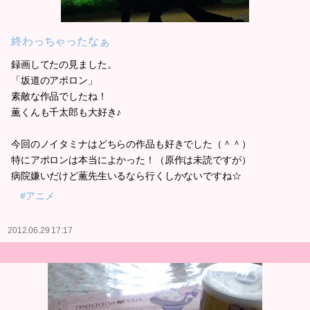
終わっちゃったなぁ
録画してたの見ました。
「坂道のアポロン」
素敵な作品でしたね！
薫くんも千太郎も大好き♪
今回のノイタミナはどちらの作品も好きでした（＾＾）
特にアポロンは本当によかった！（原作は未読ですが）
病院嫌いだけど薫先生いるなら行くしかないですね☆
#アニメ
2012.06.29 17:17