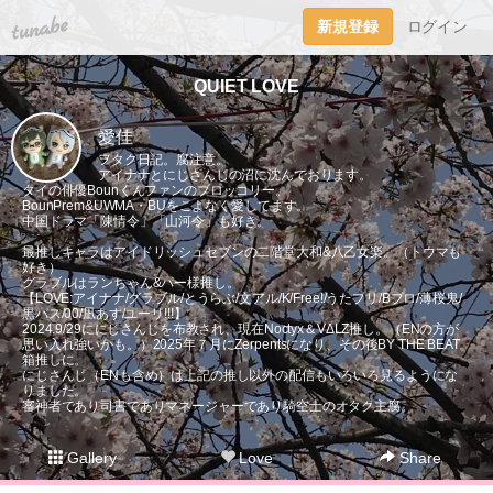
tuna.be
新規登録
ログイン
QUIET LOVE
愛佳
ヲタク日記。腐注意。
アイナナとにじさんじの沼に沈んでおります。
タイの俳優Bounくんファンのブロッコリー。
BounPrem&UWMA・BUをこよなく愛してます。
中国ドラマ「陳情令」「山河令」も好き。
最推しキャラはアイドリッシュセブンの二階堂大和&八乙女楽。（トウマも
好き）
グラブルはランちゃん&パー様推し。
【LOVE:アイナナ/グラブル/とうらぶ/文アル/K/Free!/うたプリ/Bプロ/薄桜鬼/
黒バス/00/凪あす/ユーリ!!!】
2024.9/29ににじさんじを布教され、現在Noctyx＆VΔLZ推し。（ENの方が
思い入れ強いかも。）2025年７月にZerpentsになり、その後BY THE BEAT
箱推しに。
にじさんじ（ENも含め）は上記の推し以外の配信もいろいろ見るようにな
りました。
審神者であり司書でありマネージャーであり騎空士のオタク主腐。
Gallery
Love
Share