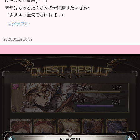
は～ほんと最高(*´꒳`*)
来年はもっとたくさんの子に贈りたいなぁ♪
（ききき…金欠でなければ…）
#グラブル
2020.05.12 10:59