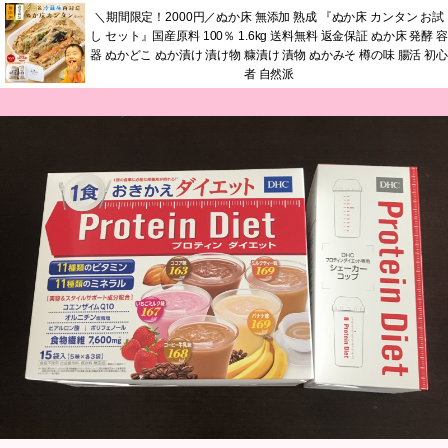
＼期間限定！2000円／ぬか床 無添加 熟成 『ぬか床 カンタン お試
し セット』国産原料 100％ 1.6kg 送料無料 返金保証 ぬか床 発酵 容
器 ぬかどこ ぬか漬け 漬け物 糠漬け 漬物 ぬかみそ 樽の味 腸活 初心
者 自然派