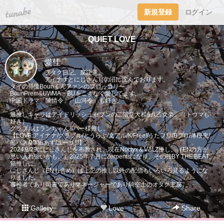
tuna.be
新規登録
ログイン
QUIET LOVE
愛佳
ヲタク日記。腐注意。
アイナナとにじさんじの沼に沈んでおります。
タイの俳優Bounくんファンのブロッコリー。
BounPrem&UWMA・BUをこよなく愛してます。
中国ドラマ「陳情令」「山河令」も好き。
最推しキャラはアイドリッシュセブンの二階堂大和&八乙女楽。（トウマも
好き）
グラブルはランちゃん&パー様推し。
【LOVE:アイナナ/グラブル/とうらぶ/文アル/K/Free!/うたプリ/Bプロ/薄桜鬼/
黒バス/00/凪あす/ユーリ!!!】
2024.9/29ににじさんじを布教され、現在Noctyx＆VΔLZ推し。（ENの方が
思い入れ強いかも。）2025年７月にZerpentsになり、その後BY THE BEAT
箱推しに。
にじさんじ（ENも含め）は上記の推し以外の配信もいろいろ見るようにな
りました。
審神者であり司書でありマネージャーであり騎空士のオタク主腐。
Gallery
Love
Share