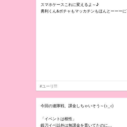
スマホケースこれに変えるよ～♪
勇利くん&ポチャもマッカチンもほんとーーーに可愛
#ユーリ!!!
今回の連隊戦、課金しちゃいそう～(>_<)
「イベントは根性」
鍛刀イベ以外は無課金を貫いてたのに…