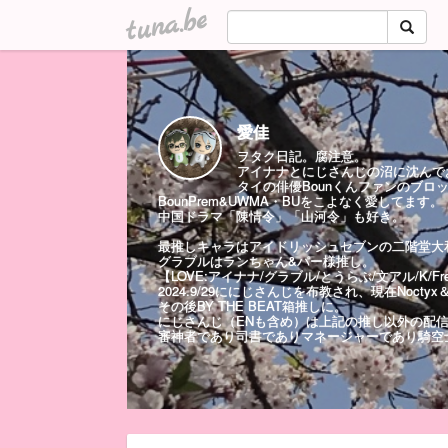
tuna.be
愛佳
ヲタク日記。腐注意。
アイナナとにじさんじの沼に沈んで
タイの俳優Bounくんファンのブロ
BounPrem&UWMA・BUをこよなく愛してます。
中国ドラマ「陳情令」「山河令」も好き。
最推しキャラはアイドリッシュセブンの二階堂大
グラブルはランちゃん&パー様推し。
【LOVE:アイナナ/グラブル/とうらぶ/文アル/K/Fre
2024.9/29ににじさんじを布教され、現在Nocty
その後BY THE BEAT箱推しに。
にじさんじ（ENも含め）は上記の推し以外の配
審神者であり司書でありマネージャーであり騎空