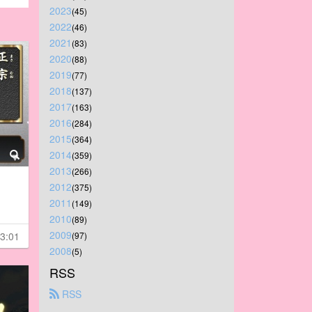
2023
(45)
2022
(46)
2021
(83)
2020
(88)
2019
(77)
2018
(137)
2017
(163)
2016
(284)
2015
(364)
2014
(359)
2013
(266)
2012
(375)
2011
(149)
2010
(89)
2009
3:01
(97)
2008
(5)
RSS
 RSS