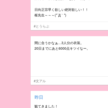
日向正宗早く欲しい絶対欲しい！！
枢先生～～～(*´Д｀*)
#とうらぶ
間に合うかなぁ…3人分の衣装。
20日までにあと6000点キツイなー。
#文アル
昨日
観てきました！