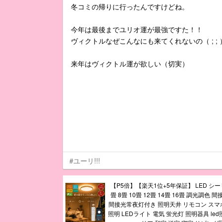
冬コミの帰りに行ったんですけどね。
今年は最後までユリオ運が最強ですた！！
ヴィクトルなぜこんなにも来てくれないの（ ; ; 
来年はヴィクトル運が欲しい（切実）
#ユーリ!!!
【P5倍】【楽天1位+5年保証】 LED シ
畳 8畳 10畳 12畳 14畳 16畳 調光調色
間接光常夜灯付き 照明天井 リモコン スマホ
照明 LEDライト 電気 蛍光灯 照明器具 le