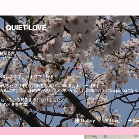
QUIET LOVE
おります。
ッコリー。
和&八乙女楽。（トウマも好き）
e!/うたプリ/Bプロ/薄桜鬼/黒バス/00/凪あす/ユーリ!!!】
x＆VΔLZ推し。（ENの方が思い入れ強いかも。）2025年７月にZerpentsになり
信もいろいろ見るようになりました。
士のオタク主腐。
Gallery
Love
Sha