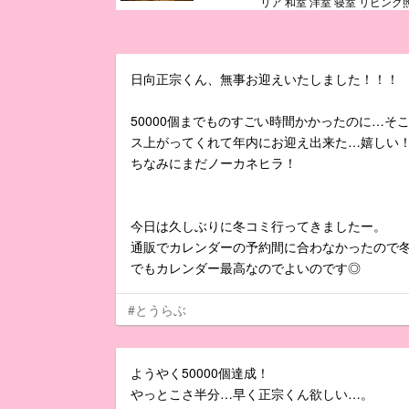
リア 和室 洋室 寝室 リビング
日向正宗くん、無事お迎えいたしました！！！
50000個までものすごい時間かかったのに…そ
ス上がってくれて年内にお迎え出来た…嬉しい！はよ
ちなみにまだノーカネヒラ！
今日は久しぶりに冬コミ行ってきましたー。
通販でカレンダーの予約間に合わなかったので
でもカレンダー最高なのでよいのです◎
#とうらぶ
ようやく50000個達成！
やっとこさ半分…早く正宗くん欲しい…。