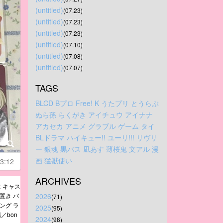
(untitled)
(07.23)
(untitled)
(07.23)
(untitled)
(07.23)
(untitled)
(07.10)
(untitled)
(07.08)
(untitled)
(07.07)
TAGS
BLCD
Bプロ
Free!
K
うたプリ
とうらぶ
ぬら孫
らくがき
アイチュウ
アイナナ
アカセカ
アニメ
グラブル
ゲーム
タイ
BLドラマ
ハイキュー!!
ユーリ!!!
リヴリ
ー
銀魂
黒バス
凪あす
薄桜鬼
文アル
漫
画
猛獣使い
3:12
ARCHIVES
 キャス
置き バ
2026
(71)
ング ラ
2025
(95)
／bon
2024
(98)