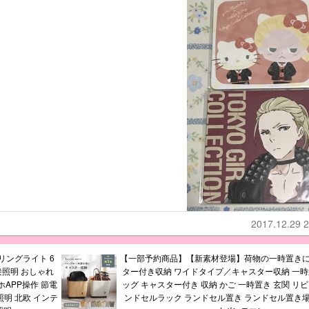
）
2017.12.29 2
ーリングライト 6
【一部予約商品】【新素材登場】荷物の一時置きに
 間接照明 おしゃれ
ター付き収納 ワイドタイプ／キャスター収納 一時
APP操作 節電
ッグ キャスター付き 収納 かご 一時置き 玄関 リビ
d照明 北欧 インテ
ンドセルラック ランドセル置き ランドセル置き場