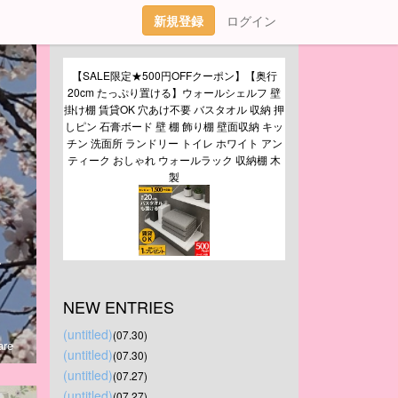
新規登録
ログイン
【SALE限定★500円OFFクーポン】【奥行
20cm たっぷり置ける】ウォールシェルフ 壁
掛け棚 賃貸OK 穴あけ不要 バスタオル 収納 押
しピン 石膏ボード 壁 棚 飾り棚 壁面収納 キッ
チン 洗面所 ランドリー トイレ ホワイト アン
ティーク おしゃれ ウォールラック 収納棚 木
製
、
NEW ENTRIES
(untitled)
(07.30)
re
(untitled)
(07.30)
(untitled)
(07.27)
(untitled)
(07.27)