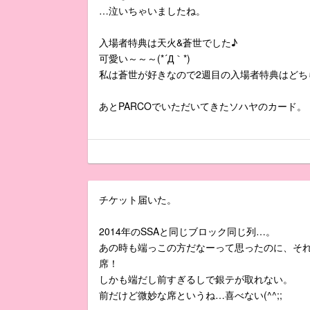
…泣いちゃいましたね。
入場者特典は天火&蒼世でした♪
可愛い～～～(*´Д｀*)
私は蒼世が好きなので2週目の入場者特典はどち
あとPARCOでいただいてきたソハヤのカード。
チケット届いた。
2014年のSSAと同じブロック同じ列…。
あの時も端っこの方だなーって思ったのに、そ
席！
しかも端だし前すぎるしで銀テが取れない。
前だけど微妙な席というね…喜べない(^^;;