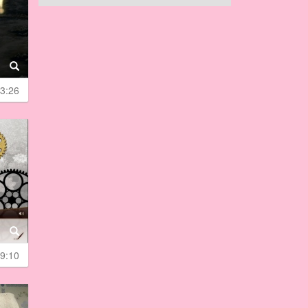
3:26
9:10