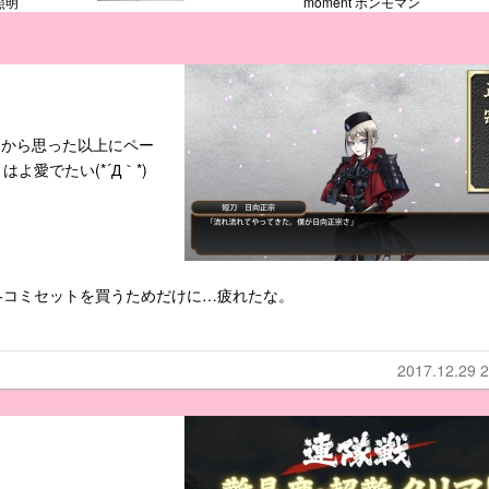
照明
moment ボンモマン
こから思った以上にペー
愛でたい(*´Д｀*)
冬コミセットを買うためだけに…疲れたな。
2017.12.29 2