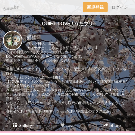
tuna.be
新規登録
ログイン
QUIET LOVE / うたプリ
愛佳
ヲタク日記。腐注意。
アイナナとにじさんじの沼に沈んでおります。
タイの俳優Bounくんファンのブロッコリー。
BounPrem&UWMA・BUをこよなく愛してます。
中国ドラマ「陳情令」「山河令」も好き。
最推しキャラはアイドリッシュセブンの二階堂大和&八乙女楽。（トウマも
好き）
グラブルはランちゃん&パー様推し。
【LOVE:アイナナ/グラブル/とうらぶ/文アル/K/Free!/うたプリ/Bプロ/薄桜鬼/
黒バス/00/凪あす/ユーリ!!!】
2024.9/29ににじさんじを布教され、現在Noctyx＆VΔLZ推し。（ENの方が
思い入れ強いかも。）2025年７月にZerpentsになり、その後BY THE BEAT
箱推しに。
にじさんじ（ENも含め）は上記の推し以外の配信もいろいろ見るようにな
りました。
審神者であり司書でありマネージャーであり騎空士のオタク主腐。
Gallery
Love
Share