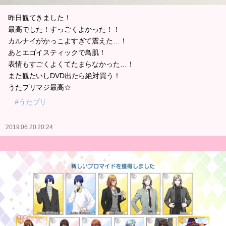
昨日観てきました！
最高でした！すっごくよかった！！
カルナイがかっこよすぎて震えた…！
あとエゴイスティックで鳥肌！
表情もすごくよくてたまらなかった…！
また観たいしDVD出たら絶対買う！
うたプリマジ最高☆
#うたプリ
2019.06.20 20:24