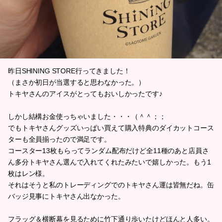
昨日SHINING STORE行ってきました！
（まさか初日が当選すると思わなかった。）
トキヤさんのアイスがとってもおいしかったです♪
しかし結構お金使っちゃいました・・・（＾＾；；
でもトキヤさんグッズいっぱい買えて購入特典のダイカットコース
ターも全員揃ったので満足です。
コースター13枚もらってランダム配布だけど全11種のあと店員さ
ん多分トキヤさん選んで入れてくれたみたいで嬉しかった。もう1
枚はレン様。
それはそうと私のトレーディングでのトキヤさん運は皆無だね。缶
バッジ見事にトキヤさん出なかった。
フラッグ＆横断幕を見るために竹下通り歩いたけどほんと人多い。