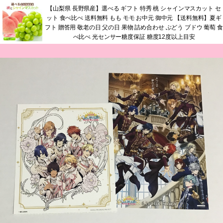
【山梨県 長野県産】選べる ギフト 特秀 桃 シャインマスカット セ
ット 食べ比べ 送料無料 もも モモ お中元 御中元 【送料無料】夏ギ
フト 贈答用 敬老の日 父の日 果物 詰め合わせ ぶどう ブドウ 葡萄 食
べ比べ 光センサー糖度保証 糖度12度以上目安