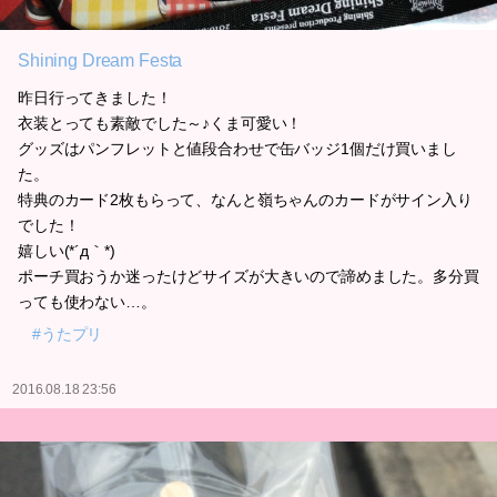
Shining Dream Festa
昨日行ってきました！
衣装とっても素敵でした～♪くま可愛い！
グッズはパンフレットと値段合わせで缶バッジ1個だけ買いまし
た。
特典のカード2枚もらって、なんと嶺ちゃんのカードがサイン入り
でした！
嬉しい(*´д｀*)
ポーチ買おうか迷ったけどサイズが大きいので諦めました。多分買
っても使わない…。
#うたプリ
2016.08.18 23:56