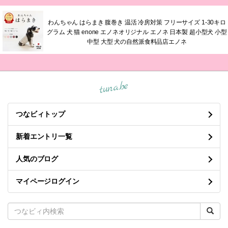
わんちゃん はらまき 腹巻き 温活 冷房対策 フリーサイズ 1-30キロ
グラム 犬 猫 enone エノネオリジナル エノネ 日本製 超小型犬 小型
中型 大型 犬の自然派食料品店エノネ
tuna.be
つなビィトップ
新着エントリ一覧
人気のブログ
マイページログイン