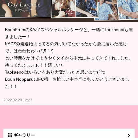
BounPremのKAZZスペシャルパッケージと、一緒にTaokaenoiも届
きましたー！
KAZZの発送始まってるの気づいてなかったから急に届いた感じ
で、はわわわわ～(*´Д｀*)
長い時間をかけてようやくタイから手元にやってきてくれました。
待ってたよぉぉぉ！！嬉しい♪
Taokaenoiはいろいろあり大変だったと思います(^^;;
Boun Noppanut JFC様、お忙しい中本当にありがとうございまし
た！！
2022.02.23 12:23
ギャラリー