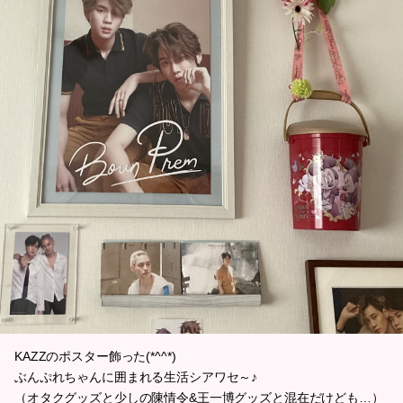
KAZZのポスター飾った(*^^*)
ぶんぷれちゃんに囲まれる生活シアワセ～♪
（オタクグッズと少しの陳情令&王一博グッズと混在だけども…）