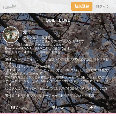
tuna.be
新規登録
ログイン
QUIET LOVE
愛佳
ヲタク日記。腐注意。
アイナナとにじさんじの沼に沈んでおります。
タイの俳優Bounくんファンのブロッコリー。
BounPrem&UWMA・BUをこよなく愛してます。
中国ドラマ「陳情令」「山河令」も好き。
最推しキャラはアイドリッシュセブンの二階堂大和&八乙女楽。（トウマも
好き）
グラブルはランちゃん&パー様推し。
【LOVE:アイナナ/グラブル/とうらぶ/文アル/K/Free!/うたプリ/Bプロ/薄桜鬼/
黒バス/00/凪あす/ユーリ!!!】
2024.9/29ににじさんじを布教され、現在Noctyx＆VΔLZ推し。（ENの方が
思い入れ強いかも。）2025年７月にZerpentsになり、その後BY THE BEAT
箱推しに。
にじさんじ（ENも含め）は上記の推し以外の配信もいろいろ見るようにな
りました。
審神者であり司書でありマネージャーであり騎空士のオタク主腐。
Gallery
Love
Share