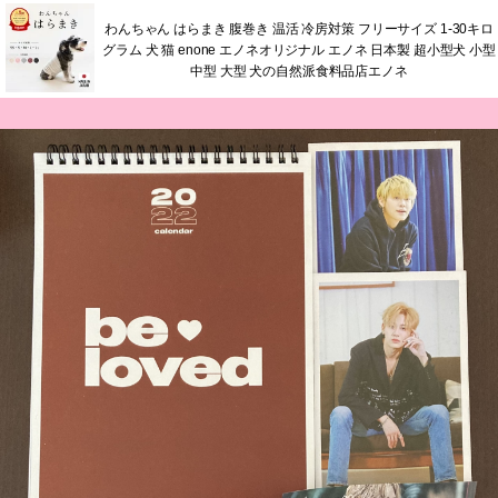
わんちゃん はらまき 腹巻き 温活 冷房対策 フリーサイズ 1-30キロ
グラム 犬 猫 enone エノネオリジナル エノネ 日本製 超小型犬 小型
中型 大型 犬の自然派食料品店エノネ