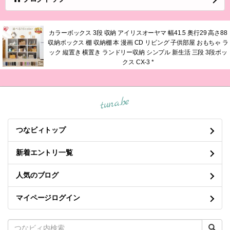
カラーボックス 3段 収納 アイリスオーヤマ 幅41.5 奥行29 高さ88
収納ボックス 棚 収納棚 本 漫画 CD リビング 子供部屋 おもちゃ ラ
ック 縦置き 横置き ランドリー収納 シンプル 新生活 三段 3段ボッ
クス CX-3 *
tuna.be
つなビィトップ
新着エントリ一覧
人気のブログ
マイページログイン