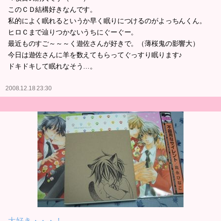
このＣＤ結構好きなんです。
私的によく眠れるというか早く眠りにつけるのがよっちんくん。
ヒロＣまで辿りつかないうちにぐーぐー。
最近ものすご～～～く遊佐さんが好きで。（薄桜鬼の影響大）
今日は遊佐さんに羊を数えてもらってぐっすり眠ります♪
ドキドキして眠れなそう…。
2008.12.18 23:30
大好き・・・！