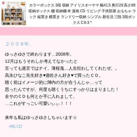
カラーボックス 3段 収納 アイリスオーヤマ 幅41.5 奥行29 高さ88
収納ボックス 棚 収納棚 本 漫画 CD リビング 子供部屋 おもちゃ ラ
ック 縦置き 横置き ランドリー収納 シンプル 新生活 三段 3段ボッ
クス CX-3 *
２００８年。
ゆっさゆさで終わります…2008年。
12月はもうそれしか考えてなかったと
言っても過言ではナイ。薄桜鬼…人生狂わしてくれたぜ。。
高永ひなこ先生好き♥遊佐さん好き♥で買ったＣＤ。
聴く前はイメージ的に陣内の方が合うんじゃ…って
思ったんですが、何度も聴くうちにすっかりはまりました！
全サのＣＤも何とか手に入れまして。
…これがすっごい可愛いぃぃ！！！
来年も私はゆっさゆさしちゃいます☆
#BLCD