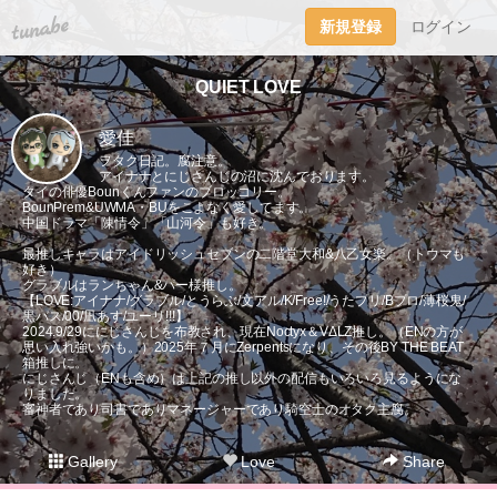
tuna.be
新規登録
ログイン
QUIET LOVE
愛佳
ヲタク日記。腐注意。
アイナナとにじさんじの沼に沈んでおります。
タイの俳優Bounくんファンのブロッコリー。
BounPrem&UWMA・BUをこよなく愛してます。
中国ドラマ「陳情令」「山河令」も好き。
最推しキャラはアイドリッシュセブンの二階堂大和&八乙女楽。（トウマも
好き）
グラブルはランちゃん&パー様推し。
【LOVE:アイナナ/グラブル/とうらぶ/文アル/K/Free!/うたプリ/Bプロ/薄桜鬼/
黒バス/00/凪あす/ユーリ!!!】
2024.9/29ににじさんじを布教され、現在Noctyx＆VΔLZ推し。（ENの方が
思い入れ強いかも。）2025年７月にZerpentsになり、その後BY THE BEAT
箱推しに。
にじさんじ（ENも含め）は上記の推し以外の配信もいろいろ見るようにな
りました。
審神者であり司書でありマネージャーであり騎空士のオタク主腐。
Gallery
Love
Share