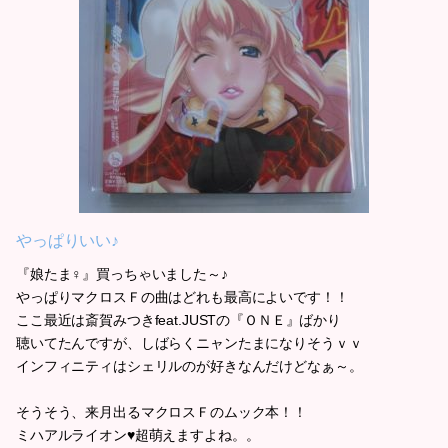
やっぱりいい♪
『娘たま♀』買っちゃいました～♪
やっぱりマクロスＦの曲はどれも最高によいです！！
ここ最近は斎賀みつきfeat.JUSTの『ＯＮＥ』ばかり
聴いてたんですが、しばらくニャンたまになりそうｖｖ
インフィニティはシェリルのが好きなんだけどなぁ～。
そうそう、来月出るマクロスＦのムック本！！
ミハアルライオン♥超萌えますよね。。