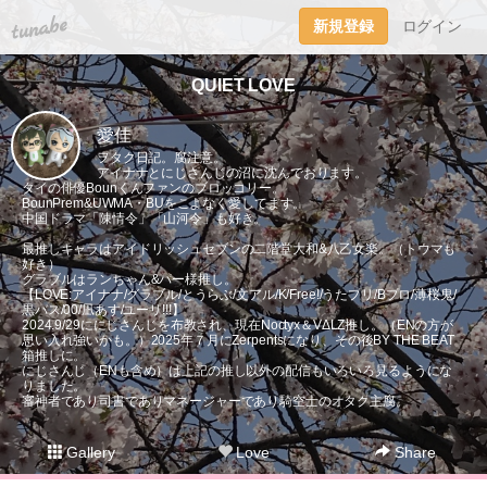
tuna.be
新規登録
ログイン
QUIET LOVE
愛佳
ヲタク日記。腐注意。
アイナナとにじさんじの沼に沈んでおります。
タイの俳優Bounくんファンのブロッコリー。
BounPrem&UWMA・BUをこよなく愛してます。
中国ドラマ「陳情令」「山河令」も好き。
最推しキャラはアイドリッシュセブンの二階堂大和&八乙女楽。（トウマも
好き）
グラブルはランちゃん&パー様推し。
【LOVE:アイナナ/グラブル/とうらぶ/文アル/K/Free!/うたプリ/Bプロ/薄桜鬼/
黒バス/00/凪あす/ユーリ!!!】
2024.9/29ににじさんじを布教され、現在Noctyx＆VΔLZ推し。（ENの方が
思い入れ強いかも。）2025年７月にZerpentsになり、その後BY THE BEAT
箱推しに。
にじさんじ（ENも含め）は上記の推し以外の配信もいろいろ見るようにな
りました。
審神者であり司書でありマネージャーであり騎空士のオタク主腐。
Gallery
Love
Share