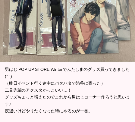
男はじ POP UP STORE Winterでふたしまのグッズ買ってきました
(^^)
（昨日イベント行く途中にバタバタで渋谷に寄った）
二見先輩のアクスタかっこいい…！
グッズちょっと増えたのでこれから男はじコーナー作ろうと思いま
す♪
夜遅いけどやりたくなった時にやるのが一番。
田丸さんにどハマりしてる時に出会った作品だけど、結局二見先輩
にやられてしまったというね…（cv:立花さん）