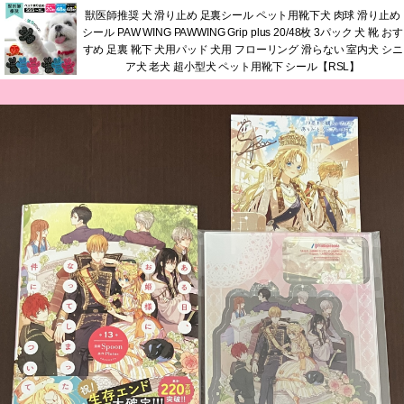
獣医師推奨 犬 滑り止め 足裏シール ペット用靴下犬 肉球 滑り止め
シール PAW WING PAWWING Grip plus 20/48枚 3パック 犬 靴 おす
すめ 足裏 靴下 犬用パッド 犬用 フローリング 滑らない 室内犬 シニ
ア犬 老犬 超小型犬 ペット用靴下 シール【RSL】