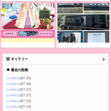
ギャラリー
最近の投稿
(untitled)
(07.30)
(untitled)
(07.30)
(untitled)
(07.27)
(untitled)
(07.27)
(untitled)
(07.23)
(untitled)
(07.23)