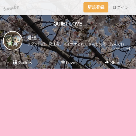
tuna.be
新規登録
ログイン
QUIET LOVE
愛佳
ヲタク日記。腐注意。アイナナとにじさんじの沼に沈んでおります。タイの俳優Bounくんファンのブロッコリー。BounPrem&UWMA・BUをこよなく愛してます。中国ドラマ「陳情令」「山河令」も好き。最推しキャラはアイドリッシュセブンの二階堂大和&八乙女楽。（トウマも好き）グラブルはランちゃん&パー様推し。【LOVE:アイナナ/グラブル/とうらぶ/文アル/K/Free!/うたプリ/Bプロ/薄桜鬼/黒バス/00/凪あす/ユーリ!!!】 2024.9/29ににじさんじを布教され、現在Noctyx＆VΔLZ推し。（ENの方が思い入れ強いかも。）2025年７月にZerpentsになり、その後BY THE BEAT箱推しに。にじさんじ（ENも含め）は上記の推し以外の配信もいろいろ見るようになりました。審神者であり司書でありマネージャーであり騎空士のオタク主腐。
[View profile]
Gallery
Love
Share