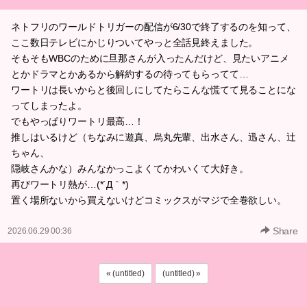
ネトフリのワールドトリガーの配信が6/30で終了するのを知って、
ここ数日テレビにかじりついてやっと全話見終えました。
そもそもWBCのために旦那さんが入ったんだけど、見たいアニメ
とかドラマとかあるから解約するの待ってもらってて…
ワートリは長いからと後回しにしてたらこんな慌てて見ることにな
ってしまったよ。
でもやっぱりワートリ最高…！
推しはいるけど（ちなみに遊真、烏丸先輩、出水さん、迅さん、辻
ちゃん、
隠岐さんかな）みんなかっこよくてかわいくて大好き。
再びワートリ熱が…(*´Д｀*)
置く場所ないから買えないけどコミックスがマジで全巻欲しい。
Share
2026.06.29 00:36
« (untitled)
(untitled) »