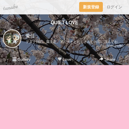
tuna.be
新規登録
ログイン
QUIET LOVE
愛佳
ヲタク日記。腐注意。アイナナとにじさんじの沼に沈んでおります。タイの俳優Bounくんファンのブロッコリー。BounPrem&UWMA・BUをこよなく愛してます。中国ドラマ「陳情令」「山河令」も好き。最推しキャラはアイドリッシュセブンの二階堂大和&八乙女楽。（トウマも好き）グラブルはランちゃん&パー様推し。【LOVE:アイナナ/グラブル/とうらぶ/文アル/K/Free!/うたプリ/Bプロ/薄桜鬼/黒バス/00/凪あす/ユーリ!!!】 2024.9/29ににじさんじを布教され、現在Noctyx＆VΔLZ推し。（ENの方が思い入れ強いかも。）2025年７月にZerpentsになり、その後BY THE BEAT箱推しに。にじさんじ（ENも含め）は上記の推し以外の配信もいろいろ見るようになりました。審神者であり司書でありマネージャーであり騎空士のオタク主腐。
[View profile]
Gallery
Love
Share